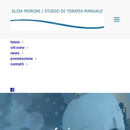
home
chi sono
news
prenotazione
contatti