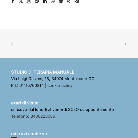
STUDIO DI TERAPIA MANUALE
Via Luigi Galvani, 18, 34074 Monfalcone GO
P.I.: 01115760314 |
cookie policy
orari di visita
si riceve dal lunedì al venerdì SOLO su appuntamento
Telefono: 3406228086
mi trovi anche su