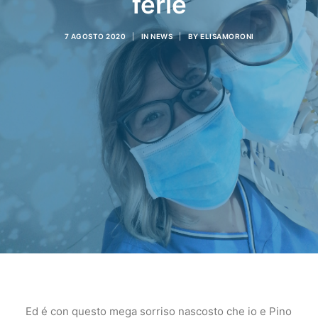
ferie
7 AGOSTO 2020
|
IN
NEWS
|
BY
ELISAMORONI
Ed é con questo mega sorriso nascosto che io e Pino