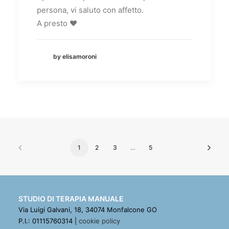
persona, vi saluto con affetto.
A presto
❤️
by elisamoroni
1
2
3
…
5
STUDIO DI TERAPIA MANUALE
Via Luigi Galvani, 18, 34074 Monfalcone GO
P.I.: 01115760314 |
cookie policy